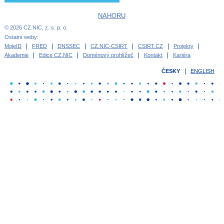
NAHORU
© 2026 CZ.NIC, z. s. p. o.
Ostatní weby:
MojeID
FRED
DNSSEC
CZ.NIC-CSIRT
CSIRT.CZ
Projekty
Akademie
Edice CZ.NIC
Doménový prohlížeč
Kontakt
Kariéra
ČESKY
ENGLISH