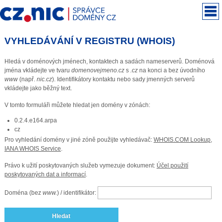
VYHLEDÁVÁNÍ V REGISTRU (WHOIS)
Hledá v doménových jménech, kontaktech a sadách nameserverů. Doménová
jména vkládejte ve tvaru
domenovejmeno.cz
s
.cz
na konci a bez úvodního
www
(např.
nic.cz
). Identifikátory kontaktu nebo sady jmenných serverů
vkládejte jako běžný text.
V tomto formuláři můžete hledat jen domény v zónách:
0.2.4.e164.arpa
cz
Pro vyhledání domény v jiné zóně použijte vyhledávač:
WHOIS.COM Lookup
,
IANA WHOIS Service
.
Právo k užití poskytovaných služeb vymezuje dokument:
Účel použití
poskytovaných dat a informací
.
Doména (bez
www.
) / identifikátor:
Hledat