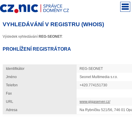
VYHLEDÁVÁNÍ V REGISTRU (WHOIS)
Výsledek vyhledávání
REG-SEONET
:
PROHLÍŽENÍ REGISTRÁTORA
Identifikátor
REG-SEONET
Jméno
Seonet Multimedia s.r.o.
Telefon
+420.774151730
Fax
URL
www.gigaserver.cz/
Adresa
Na Rybníčku 521/56, 746 01 Op