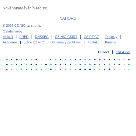
Nové vyhledávání v registru
NAHORU
© 2026 CZ.NIC, z. s. p. o.
Ostatní weby:
MojeID
FRED
DNSSEC
CZ.NIC-CSIRT
CSIRT.CZ
Projekty
Akademie
Edice CZ.NIC
Doménový prohlížeč
Kontakt
Kariéra
ČESKY
ENGLISH