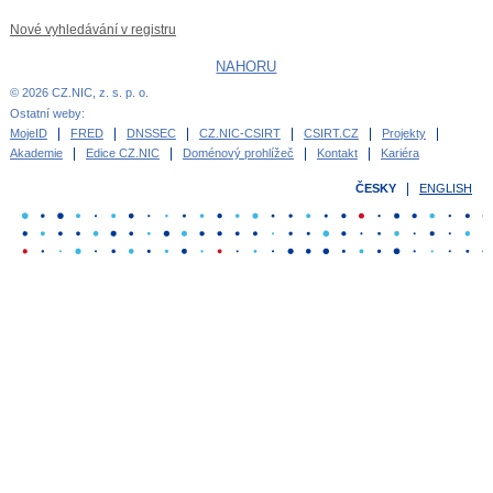
Nové vyhledávání v registru
NAHORU
© 2026 CZ.NIC, z. s. p. o.
Ostatní weby:
MojeID
FRED
DNSSEC
CZ.NIC-CSIRT
CSIRT.CZ
Projekty
Akademie
Edice CZ.NIC
Doménový prohlížeč
Kontakt
Kariéra
ČESKY
ENGLISH