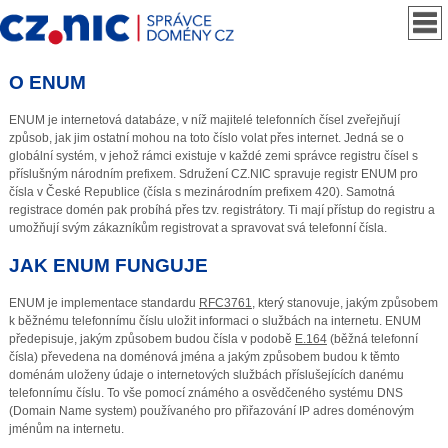
O ENUM
ENUM je internetová databáze, v níž majitelé telefonních čísel zveřejňují
způsob, jak jim ostatní mohou na toto číslo volat přes internet. Jedná se o
globální systém, v jehož rámci existuje v každé zemi správce registru čísel s
příslušným národním prefixem. Sdružení CZ.NIC spravuje registr ENUM pro
čísla v České Republice (čísla s mezinárodním prefixem 420). Samotná
registrace domén pak probíhá přes tzv. registrátory. Ti mají přístup do registru a
umožňují svým zákazníkům registrovat a spravovat svá telefonní čísla.
JAK ENUM FUNGUJE
ENUM je implementace standardu
RFC3761
, který stanovuje, jakým způsobem
k běžnému telefonnímu číslu uložit informaci o službách na internetu. ENUM
předepisuje, jakým způsobem budou čísla v podobě
E.164
(běžná telefonní
čísla) převedena na doménová jména a jakým způsobem budou k těmto
doménám uloženy údaje o internetových službách příslušejících danému
telefonnímu číslu. To vše pomocí známého a osvědčeného systému DNS
(Domain Name system) používaného pro přiřazování IP adres doménovým
jménům na internetu.