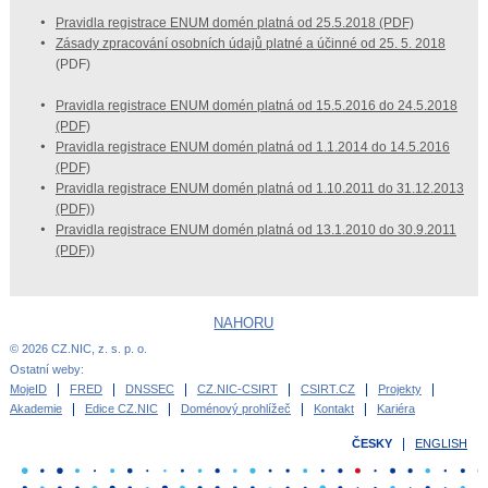
Pravidla registrace ENUM domén platná od 25.5.2018 (PDF)
Zásady zpracování osobních údajů platné a účinné od 25. 5. 2018
(PDF)
Pravidla registrace ENUM domén platná od 15.5.2016 do 24.5.2018
(PDF)
Pravidla registrace ENUM domén platná od 1.1.2014 do 14.5.2016
(PDF)
Pravidla registrace ENUM domén platná od 1.10.2011 do 31.12.2013
(PDF)
)
Pravidla registrace ENUM domén platná od 13.1.2010 do 30.9.2011
(PDF)
)
NAHORU
© 2026 CZ.NIC, z. s. p. o.
Ostatní weby:
MojeID
FRED
DNSSEC
CZ.NIC-CSIRT
CSIRT.CZ
Projekty
Akademie
Edice CZ.NIC
Doménový prohlížeč
Kontakt
Kariéra
ČESKY
ENGLISH