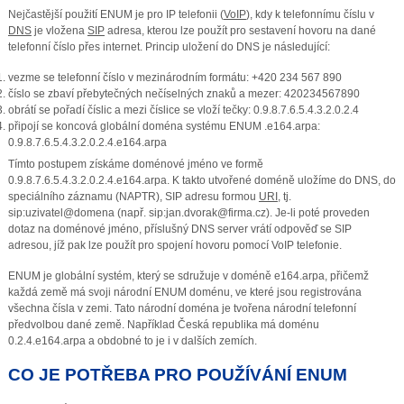
Nejčastější použití ENUM je pro IP telefonii (
VoIP
), kdy k telefonnímu číslu v
DNS
je vložena
SIP
adresa, kterou lze použít pro sestavení hovoru na dané
telefonní číslo přes internet. Princip uložení do DNS je následující:
vezme se telefonní číslo v mezinárodním formátu: +420 234 567 890
číslo se zbaví přebytečných nečíselných znaků a mezer: 420234567890
obrátí se pořadí číslic a mezi číslice se vloží tečky: 0.9.8.7.6.5.4.3.2.0.2.4
připojí se koncová globální doména systému ENUM .e164.arpa:
0.9.8.7.6.5.4.3.2.0.2.4.e164.arpa
Tímto postupem získáme doménové jméno ve formě
0.9.8.7.6.5.4.3.2.0.2.4.e164.arpa. K takto utvořené doméně uložíme do DNS, do
speciálního záznamu (NAPTR), SIP adresu formou
URI
, tj.
sip:uzivatel@domena (např. sip:jan.dvorak@firma.cz). Je-li poté proveden
dotaz na doménové jméno, příslušný DNS server vrátí odpověď se SIP
adresou, jíž pak lze použít pro spojení hovoru pomocí VoIP telefonie.
ENUM je globální systém, který se sdružuje v doméně e164.arpa, přičemž
každá země má svoji národní ENUM doménu, ve které jsou registrována
všechna čísla v zemi. Tato národní doména je tvořena národní telefonní
předvolbou dané země. Například Česká republika má doménu
0.2.4.e164.arpa a obdobné to je i v dalších zemích.
CO JE POTŘEBA PRO POUŽÍVÁNÍ ENUM