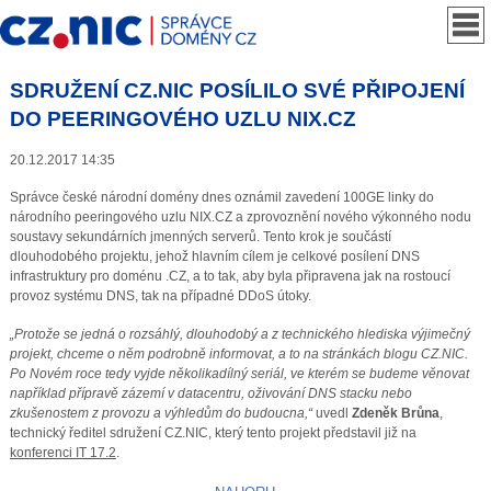
SDRUŽENÍ CZ.NIC POSÍLILO SVÉ PŘIPOJENÍ
DO PEERINGOVÉHO UZLU NIX.CZ
20.12.2017 14:35
Správce české národní domény dnes oznámil zavedení 100GE linky do
národního peeringového uzlu NIX.CZ a zprovoznění nového výkonného nodu
soustavy sekundárních jmenných serverů. Tento krok je součástí
dlouhodobého projektu, jehož hlavním cílem je celkové posílení DNS
infrastruktury pro doménu .CZ, a to tak, aby byla připravena jak na rostoucí
provoz systému DNS, tak na případné DDoS útoky.
„Protože se jedná o rozsáhlý, dlouhodobý a z technického hlediska výjimečný
projekt, chceme o něm podrobně informovat, a to na stránkách blogu CZ.NIC.
Po Novém roce tedy vyjde několikadílný seriál, ve kterém se budeme věnovat
například přípravě zázemí v datacentru, oživování DNS stacku nebo
zkušenostem z provozu a výhledům do budoucna,“
uvedl
Zdeněk Brůna
,
technický ředitel sdružení CZ.NIC, který tento projekt představil již na
konferenci IT 17.2
.