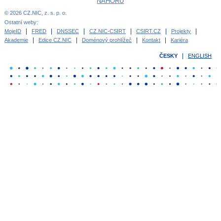
NAHORU
© 2026 CZ.NIC, z. s. p. o.
Ostatní weby:
MojeID
FRED
DNSSEC
CZ.NIC-CSIRT
CSIRT.CZ
Projekty
Akademie
Edice CZ.NIC
Doménový prohlížeč
Kontakt
Kariéra
ČESKY
ENGLISH