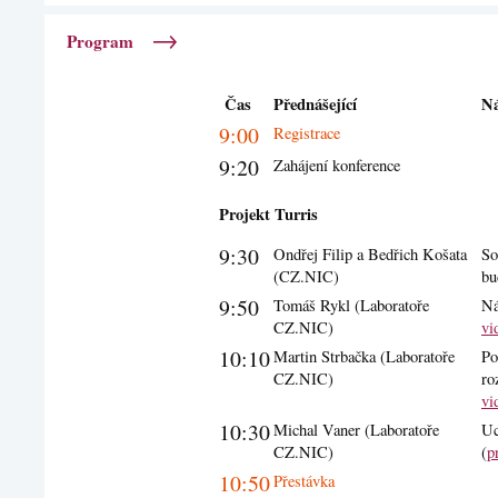
→
Program
Čas
Přednášející
Ná
9:00
Registrace
9:20
Zahájení konference
Projekt Turris
9:30
Ondřej Filip a Bedřich Košata
So
(CZ.NIC)
bu
9:50
Tomáš Rykl (Laboratoře
Ná
CZ.NIC)
vi
10:10
Martin Strbačka (Laboratoře
Po
CZ.NIC)
ro
vi
10:30
Michal Vaner (Laboratoře
Uc
CZ.NIC)
(
p
10:50
Přestávka