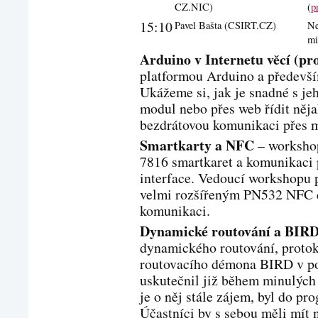
CZ.NIC)
(
p
15:10
Pavel Bašta (CSIRT.CZ)
Ne
mi
Arduino v Internetu věcí (pr
platformou Arduino a předevší
Ukážeme si, jak je snadné s je
modul nebo přes web řídit něja
bezdrátovou komunikaci přes 
Smartkarty a NFC
– worksho
7816 smartkaret a komunikaci 
interface. Vedoucí workshopu 
velmi rozšířeným PN532 NFC č
komunikaci.
Dynamické routování a BIR
dynamického routování, proto
routovacího démona BIRD v poč
uskutečnil již během minulých 
je o něj stále zájem, byl do pr
Účastníci by s sebou měli mít