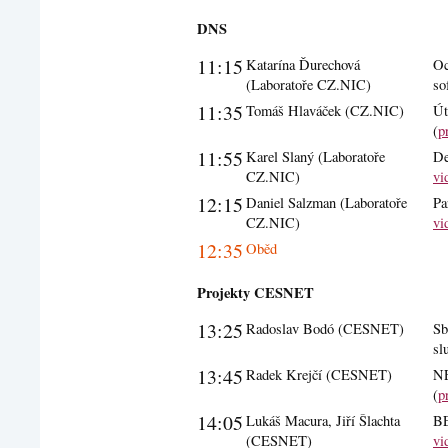
DNS
11:15
Katarína Ďurechová
Oc
(Laboratoře CZ.NIC)
so
11:35
Tomáš Hlaváček (CZ.NIC)
Út
(
p
11:55
Karel Slaný (Laboratoře
De
CZ.NIC)
vi
12:15
Daniel Salzman (Laboratoře
Pa
CZ.NIC)
vi
12:35
Oběd
Projekty CESNET
13:25
Radoslav Bodó (CESNET)
Sb
sl
13:45
Radek Krejčí (CESNET)
NE
(
p
14:05
Lukáš Macura, Jiří Šlachta
BE
(CESNET)
vi