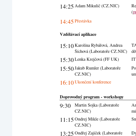
14:25
Adam Mikulič (CZ.NIC)
Re
(
p
14:45
Přestávka
Vzdělávací aplikace
15:10
Karolína Rybářová, Andrea
TA
Šíchová (Laboratoře CZ.NIC)
dě
15:30
Lenka Krejčová (FF UK)
IT
15:50
Jakub Rumler (Laboratoře
Po
CZ.NIC)
um
16:10
Ukončení konference
Doprovodný program - workshopy
9:30
Martin Sojka (Laboratoře
Ar
CZ.NIC)
mi
11:15
Ondrej Mikle (Laboratoře
Sm
CZ.NIC)
13:25
Ondřej Zajíček (Laboratoře
Dy