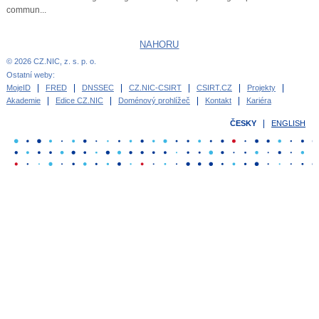
commun...
NAHORU
© 2026 CZ.NIC, z. s. p. o.
Ostatní weby:
MojeID
FRED
DNSSEC
CZ.NIC-CSIRT
CSIRT.CZ
Projekty
Akademie
Edice CZ.NIC
Doménový prohlížeč
Kontakt
Kariéra
ČESKY
ENGLISH