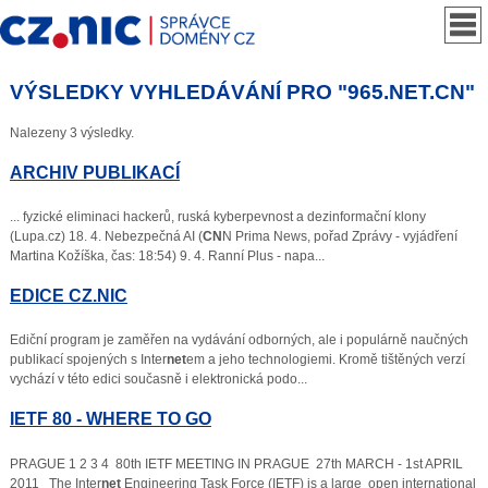
VÝSLEDKY VYHLEDÁVÁNÍ PRO "965.NET.CN"
Nalezeny 3 výsledky.
ARCHIV PUBLIKACÍ
... fyzické eliminaci hackerů, ruská kyberpevnost a dezinformační klony
(Lupa.cz) 18. 4. Nebezpečná AI (
CN
N Prima News, pořad Zprávy - vyjádření
Martina Kožíška, čas: 18:54) 9. 4. Ranní Plus - napa...
EDICE CZ.NIC
Ediční program je zaměřen na vydávání odborných, ale i populárně naučných
publikací spojených s Inter
net
em a jeho technologiemi. Kromě tištěných verzí
vychází v této edici současně i elektronická podo...
IETF 80 - WHERE TO GO
PRAGUE 1 2 3 4 80th IETF MEETING IN PRAGUE 27th MARCH - 1st APRIL
2011 The Inter
net
Engineering Task Force (IETF) is a large open international