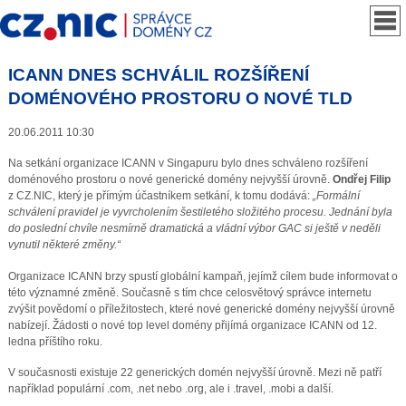
ICANN DNES SCHVÁLIL ROZŠÍŘENÍ
DOMÉNOVÉHO PROSTORU O NOVÉ TLD
20.06.2011 10:30
Na setkání organizace ICANN v Singapuru bylo dnes schváleno rozšíření
doménového prostoru o nové generické domény nejvyšší úrovně.
Ondřej Filip
z CZ.NIC, který je přímým účastníkem setkání, k tomu dodává:
„Formální
schválení pravidel je vyvrcholením šestiletého složitého procesu. Jednání byla
do poslední chvíle nesmírně dramatická a vládní výbor GAC si ještě v neděli
vynutil některé změny.“
Organizace ICANN brzy spustí globální kampaň, jejímž cílem bude informovat o
této významné změně. Současně s tím chce celosvětový správce internetu
zvýšit povědomí o příležitostech, které nové generické domény nejvyšší úrovně
nabízejí. Žádosti o nové top level domény přijímá organizace ICANN od 12.
ledna příštího roku.
V současnosti existuje 22 generických domén nejvyšší úrovně. Mezi ně patří
například populární .com, .net nebo .org, ale i .travel, .mobi a další.