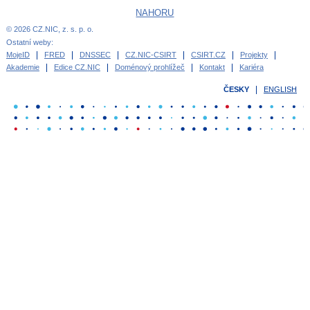
NAHORU
© 2026 CZ.NIC, z. s. p. o.
Ostatní weby:
MojeID
FRED
DNSSEC
CZ.NIC-CSIRT
CSIRT.CZ
Projekty
Akademie
Edice CZ.NIC
Doménový prohlížeč
Kontakt
Kariéra
ČESKY
ENGLISH