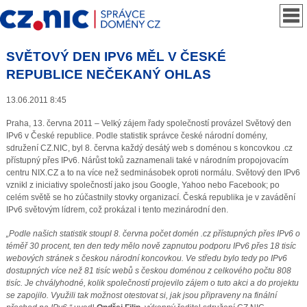
SVĚTOVÝ DEN IPV6 MĚL V ČESKÉ
REPUBLICE NEČEKANÝ OHLAS
13.06.2011 8:45
Praha, 13. června 2011 – Velký zájem řady společností provázel Světový den
IPv6 v České republice. Podle statistik správce české národní domény,
sdružení CZ.NIC, byl 8. června každý desátý web s doménou s koncovkou .cz
přístupný přes IPv6. Nárůst toků zaznamenali také v národním propojovacím
centru NIX.CZ a to na více než sedminásobek oproti normálu. Světový den IPv6
vznikl z iniciativy společností jako jsou Google, Yahoo nebo Facebook; po
celém světě se ho zúčastnily stovky organizací. Česká republika je v zavádění
IPv6 světovým lídrem, což prokázal i tento mezinárodní den.
„Podle našich statistik stoupl 8. června počet domén .cz přístupných přes IPv6 o
téměř 30 procent, ten den tedy mělo nově zapnutou podporu IPv6 přes 18 tisíc
webových stránek s českou národní koncovkou. Ve středu bylo tedy po IPv6
dostupných více než 81 tisíc webů s českou doménou z celkového počtu 808
tisíc. Je chvályhodné, kolik společností projevilo zájem o tuto akci a do projektu
se zapojilo. Využili tak možnost otestovat si, jak jsou připraveny na finální