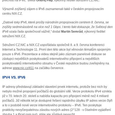
přechod na IPv6,“
uvedl
Ondřej Filip
, výkonný ředitel sdružení CZ.NIC.
Výrazně zvýšený zájem o IPv6 zaznamenali také v českém propojovacím
centru NIX.CZ.
„Datové toky IPv6, které prošly národním propojovacím centrem 8. června, se
zvýšily sedminásobně na více než 1 Gbps. I tento fakt dokazuje, že Světový den
IPv6 vzala řada společností vážně,“
dodal
Martin Semrád
, výkonný ředitel
sdružení NIX.CZ.
Sdružení CZ.NIC a NIX.CZ uspořádala společně 8. a 9. června konferenci
Internet a Technologie 11. První den této akce byl věnován tématům spojeným
pouze s IPv6. Prezentace a videa stejně jako záznam panelové diskuse se
zástupci největších poskytovatelů internetového připojení a největších
poskytovatelů internetového obsahu v České republice budou zveřejněny na
adrese
www.nic.cz/it11
na začátku července.
IPV4 VS. IPV6
IP adresy představují základní stavební prvek internetu, protože bez nich by
nebylo možné propojení počítačů do globální sítě. Verze protokolu IPv4 vznikla
již v 70. letech 20. století a nabídla kapacitu pro připojení méně než 4 miliard
počítačů. Již několik let je dostupné řešení rapidního úbytku IP adres verze čtyři
a to v podobě nové verze internetového protokolu – IPv6. Ten poskytuje
prakticky nevyčerpatelnou zásobu nových adres (2^128 - v číselném vyjádření
zhruba 1 a třicet osm nul), stále ale zůstává nevyužit.