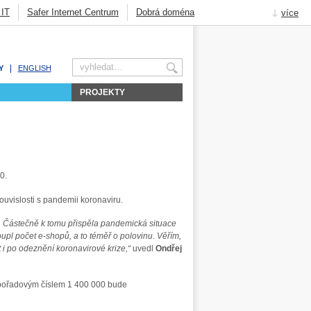
 IT
Safer Internet Centrum
Dobrá doména
více
Knot Resolver
DNSSEC
Jak na Internet
Obsah
Navigace
Hledat
Y
ENGLISH
PROJEKTY
0.
ouvislosti s pandemii koronaviru.
ta. Částečně k tomu přispěla pandemická situace
toupl počet e-shopů, a to téměř o polovinu. Věřím,
 i po odeznění koronavirové krize,“
uvedl
Ondřej
s pořadovým číslem 1 400 000 bude