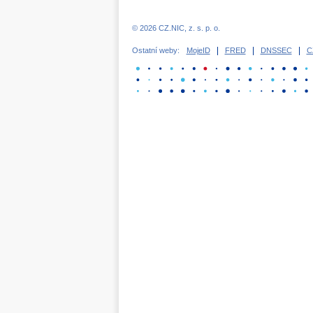
© 2026 CZ.NIC, z. s. p. o.
Ostatní weby:
MojeID
FRED
DNSSEC
C