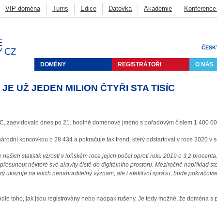
VIP doména
Turris
Edice
Datovka
Akademie
Konference
CZ
Deny listy
Penetrační testování
FRED
BIRD
Knot DNS
ycast
Ostatní
ČESK
DOMÉNY
REGISTRÁTOŘI
O NÁS
E UŽ JEDEN MILION ČTYŘI STA TISÍC
C, zaevidovalo dnes po 21. hodině doménové jméno s pořadovým číslem 1 400 00
rodní koncovkou o 28 434 a pokračuje tak trend, který odstartoval v roce 2020 v s
našich statistik vzrostl v loňském roce jejich počet oproti roku 2019 o 3,2 procen
le přesunout některé své aktivity čistě do digitálního prostoru. Meziročně například s
rý ukazuje na jejich nenahraditelný význam, ale i efektivní správu, bude pokračovat
odle toho, jak jsou registrovány nebo naopak rušeny. Je tedy možné, že doména 