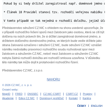
Pokud by si tedy držitel zaregistroval např. doménové jméno dr
* Článek 18 Pravidel stanoví tzv. rozhodčí veřejnou nabídku (
Představenstvo sdružení CZ.NIC s ohledem na shora uvedené upozorňuje, že
v případě rozhodčího řešení sporů mezi žalobcem jako osobou, která se cítí být
dotčena na svých právech tím, že si držitel zaregistroval doménové jméno, a
držitelem dotčeného doménového jména, ve kterých bude vedle držitele jako
strana žalovaná označeno i sdružení CZ.NIC, bude sdružení CZ.NIC vznášet
námitku nedostatku pravomoci rozhodčího soudu rozhodovat spor mezi
žalobcem a sdružením CZ.NIC, neboť mezi žalobcem a sdružením CZ.NIC
nebyla žádná rozhodčí doložka ani rozhodčí smlouva uzavřena. V důsledku
této námitky tak může dojít k protahování rozhodčího řízení.
Představenstvo CZ.NIC, z.s.p.o.
NAHORU
© 2026 CZ.NIC, z. s. p. o.
Ostatní weby:
MojeID
FRED
DNSSEC
CZ.NIC-CSIRT
CSIRT.CZ
Projekty
Akademie
Edice CZ.NIC
Doménový prohlížeč
Kontakt
Kariéra
ČESKY
ENGLISH