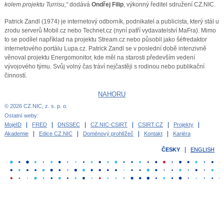
kolem projektu Turrisu,“
dodává
Ondřej Filip
, výkonný ředitel sdružení CZ.NIC.
Patrick Zandl (1974) je internetový odborník, podnikatel a publicista, který stál u
zrodu serverů Mobil.cz nebo Technet.cz (nyní patří vydavatelství MaFra). Mimo
to se podílel například na projektu Stream.cz nebo působil jako šéfredaktor
internetového portálu Lupa.cz. Patrick Zandl se v poslední době intenzivně
věnoval projektu Energomonitor, kde měl na starosti především vedení
vývojového týmu. Svůj volný čas tráví nejčastěji s rodinou nebo publikační
činností.
NAHORU
© 2026 CZ.NIC, z. s. p. o.
Ostatní weby:
MojeID
FRED
DNSSEC
CZ.NIC-CSIRT
CSIRT.CZ
Projekty
Akademie
Edice CZ.NIC
Doménový prohlížeč
Kontakt
Kariéra
ČESKY
ENGLISH