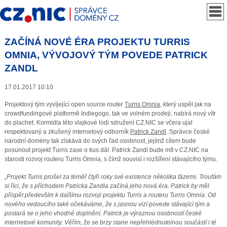
ZAČÍNÁ NOVÉ ÉRA PROJEKTU TURRIS
OMNIA, VÝVOJOVÝ TÝM POVEDE PATRICK
ZANDL
17.01.2017 10:10
Projektový tým vyvíjející open source router
Turris Omnia
, který uspěl jak na
crowdfundingové platformě Indiegogo, tak ve volném prodeji, nabírá nový vítr
do plachet. Kormidla této vlajkové lodi sdružení CZ.NIC se včera ujal
respektovaný a zkušený internetový odborník
Patrick Zandl
. Správce české
národní domény tak získává do svých řad osobnost, jejímž cílem bude
posunout projekt Turris zase o kus dál. Patrick Zandl bude mít v CZ.NIC na
starosti rozvoj routeru Turris Omnia, s čímž souvisí i rozšíření stávajícího týmu.
„Projekt Turris prošel za téměř čtyři roky své existence několika fázemi. Troufám
si říci, že s příchodem Patricka Zandla začíná jeho nová éra. Patrick by měl
přispět především k dalšímu rozvoji projektu Turris a routeru Turris Omnia. Od
nového vedoucího také očekáváme, že s jasnou vizí povede stávající tým a
postará se o jeho vhodné doplnění. Patrick je výraznou osobností české
internetové komunity. Věřím, že se brzy stane nepřehlédnutelnou součástí i té