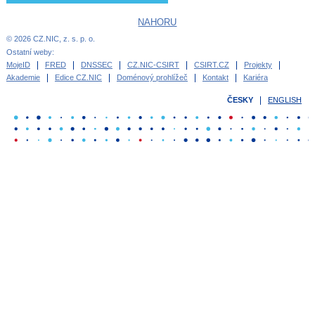
NAHORU
© 2026 CZ.NIC, z. s. p. o.
Ostatní weby:
MojeID
FRED
DNSSEC
CZ.NIC-CSIRT
CSIRT.CZ
Projekty
Akademie
Edice CZ.NIC
Doménový prohlížeč
Kontakt
Kariéra
ČESKY
ENGLISH