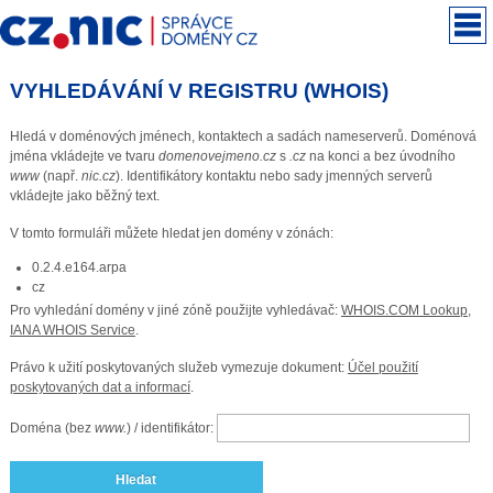
VYHLEDÁVÁNÍ V REGISTRU (WHOIS)
Hledá v doménových jménech, kontaktech a sadách nameserverů. Doménová
jména vkládejte ve tvaru
domenovejmeno.cz
s
.cz
na konci a bez úvodního
www
(např.
nic.cz
). Identifikátory kontaktu nebo sady jmenných serverů
vkládejte jako běžný text.
V tomto formuláři můžete hledat jen domény v zónách:
0.2.4.e164.arpa
cz
Pro vyhledání domény v jiné zóně použijte vyhledávač:
WHOIS.COM Lookup
,
IANA WHOIS Service
.
Právo k užití poskytovaných služeb vymezuje dokument:
Účel použití
poskytovaných dat a informací
.
Doména (bez
www.
) / identifikátor:
Hledat