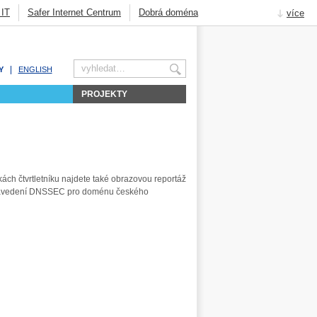
 IT
Safer Internet Centrum
Dobrá doména
více
Knot Resolver
DNSSEC
Jak na Internet
Obsah
Navigace
Hledat
Y
ENGLISH
PROJEKTY
ch čtvrtletníku najdete také obrazovou reportáž
 zavedení DNSSEC pro doménu českého