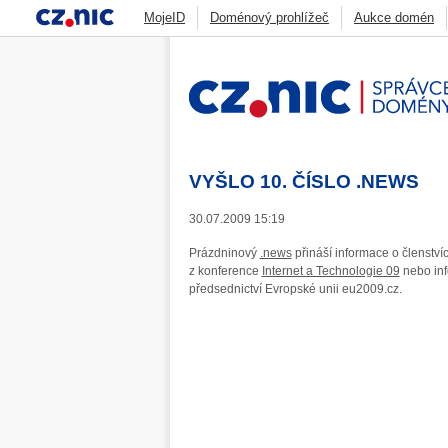
MojeID
Doménový prohlížeč
Aukce domén
Jak funguje DNS
Blog
Statistiky
CSIRT.
Zonemaster
Skener webu
ADAM
DNS An
VYŠLO 10. ČÍSLO .NEWS
30.07.2009 15:19
Prázdninový
.news
přináší informace o členstv
z konference
Internet a Technologie 09
nebo inf
předsednictví Evropské unii eu2009.cz.