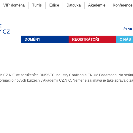
VIP doména
Turris
Edice
Datovka
Akademie
Konference
CZ
Deny listy
Penetrační testování
FRED
BIRD
Knot DNS
ycast
Ostatní
ČESK
DOMÉNY
REGISTRÁTOŘI
O NÁS
ích CZ.NIC ve sdruženích DNSSEC Industry Coalition a ENUM Federation. Na stránká
ormaci o nových kurzech v
Akademii CZ.NIC
. Neméně zajímavá je také zpráva o