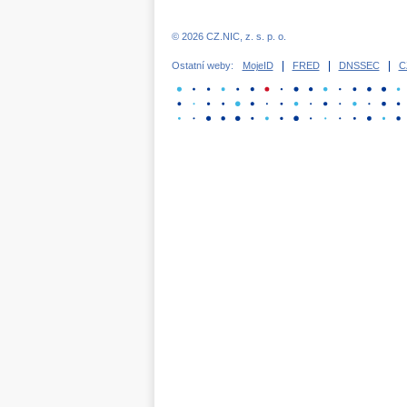
© 2026 CZ.NIC, z. s. p. o.
Ostatní weby:
MojeID
FRED
DNSSEC
C